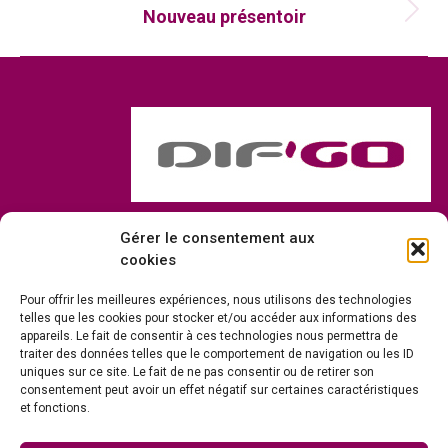
Nouveau présentoir
Article
suivant
:
Gérer le consentement aux
NOUS CONTACTER
cookies
DIF’GO
Pour offrir les meilleures expériences, nous utilisons des technologies
ZAC de la Charmotte • 90170 ANJOUTEY
telles que les cookies pour stocker et/ou accéder aux informations des
appareils. Le fait de consentir à ces technologies nous permettra de
Tel : 03 84 46 78 15 • contact@difgo.fr
traiter des données telles que le comportement de navigation ou les ID
uniques sur ce site. Le fait de ne pas consentir ou de retirer son
consentement peut avoir un effet négatif sur certaines caractéristiques
et fonctions.